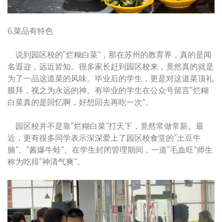
6.菜品有特色
说到园区校的”烂糊白菜“，那在苏州的教育界，真的是闻
名遐迩，远近皆知。很多家长赶到园区校来，竟然真的就是
为了一品这道菜的风味。毕业后的学生，更是对这道菜顶礼
膜拜，视之为永远的神。有毕业的学生在公众号留言”烂糊
白菜真的是回忆啊，好想回去再吃一次“。
园区校并不是靠”烂糊白菜“打天下，竟然常做常新。最
近，更有很多同学表示深深爱上了园区校食堂的”土豆牛
腩“、”酱爆牛蛙“。在学生封闭管理期间，一道”毛血旺“师生
称为吃得”神清气爽“。